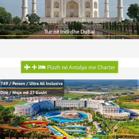
Tur në Indi dhe Dubai
Plazh në Antalya me Charter
 749 / Person / Ultra All Inclusive
 Ditë / Nisje më 27 Gusht