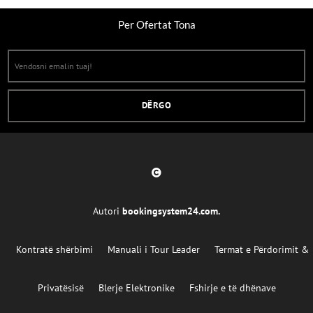
Per Ofertat Tona
Autori
bookingsystem24.com
.
Kontratë shërbimi
Manuali i Tour Leader
Termat e Përdorimit &
Privatësisë
Blerje Elektronike
Fshirje e të dhënave