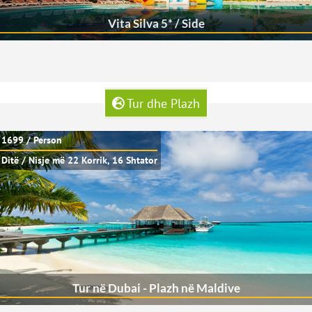
Vita Silva 5* / Side
Tur dhe Plazh
 1699 / Person
 Ditë / Nisje më 22 Korrik, 16 Shtator
Tur në Dubai - Plazh në Maldive