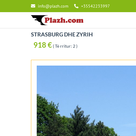
info@plazh.com
+35542233997
STRASBURG DHE ZYRIH
918 €
( Të rritur: 2 )