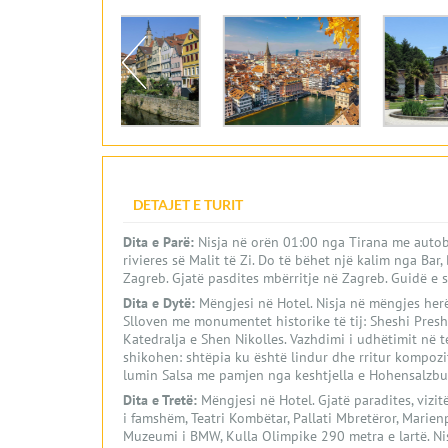
DETAJET E TURIT
Dita e Parë:
Nisja në orën 01:00 nga Tirana me autob
rivieres së Malit të Zi. Do të bëhet një kalim nga Bar
Zagreb. Gjatë pasdites mbërritje në Zagreb. Guidë e s
Dita e Dytë:
Mëngjesi në Hotel. Nisja në mëngjes herë
Slloven me monumentet historike të tij: Sheshi Preshe
Katedralja e Shen Nikolles. Vazhdimi i udhëtimit në te
shikohen: shtëpia ku është lindur dhe rritur kompozit
lumin Salsa me pamjen nga keshtjella e Hohensalzbur
Dita e Tretë:
Mëngjesi në Hotel. Gjatë paradites, vizi
i famshëm, Teatri Kombëtar, Pallati Mbretëror, Marie
Muzeumi i BMW, Kulla Olimpike 290 metra e lartë. Ni