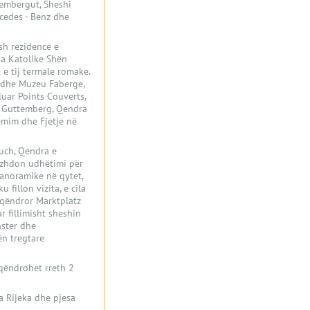
rtembergut, Sheshi
rcedes - Benz dhe
ish rezidencë e
ha Katolike Shën
 e tij termale romake.
e dhe Muzeu Faberge,
luar Points Couverts,
hi Guttemberg, Qendra
emim dhe Fjetje në
auch, Qendra e
Vazhdon udhëtimi për
panoramike në qytet,
fillon vizita, e cila
n qëndror Marktplatz
 fillimisht sheshin
nster dhe
ën tregtare
 qëndrohet rreth 2
a Rijeka dhe pjesa