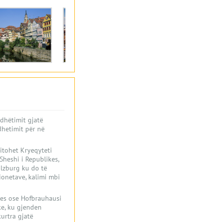
dhëtimit gjatë
udhetimit për në
zitohet Kryeqyteti
Sheshi i Republikes,
alzburg ku do të
ionetave, kalimi mbi
rres ose Hofbrauhausi
ke, ku gjenden
urtra gjatë