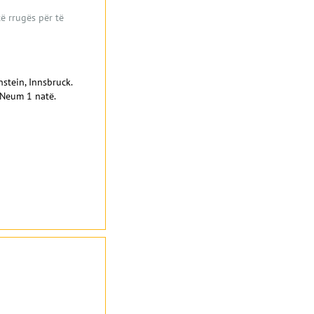
ë rrugës për të
nstein, Innsbruck.
n Neum 1 natë.