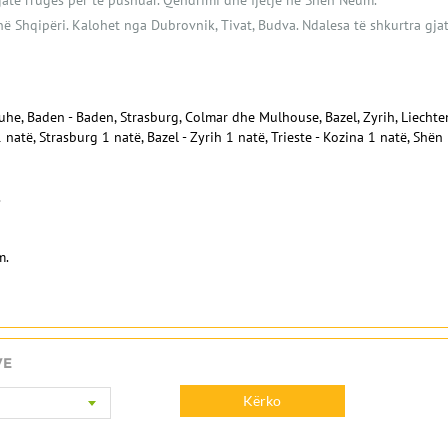
jatë rrugës për të pushuar. Qëndrimi dhe fjetje në Shën Neum.
ë Shqipëri. Kalohet nga Dubrovnik, Tivat, Budva. Ndalesa të shkurtra gjat
lsruhe, Baden - Baden, Strasburg, Colmar dhe Mulhouse, Bazel, Zyrih, Liechte
1 natë, Strasburg 1 natë, Bazel - Zyrih 1 natë, Trieste - Kozina 1 natë, Shë
.
m.
VE