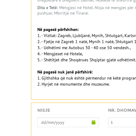
bregdetare e Bregdetit Dalmat. Ndalesa të shkurtra g
Dita e Tetë:
Mëngjesi në Hotel. Nisja në mengjes për n
pushuar. Mbrritje në Tiranë.
Në pagesë përfshihen:
1. - Vizitat: Zagreb, Ljubljanë, Mynih, Shtutgart, Kar
2. - Fjetje në Zagreb 1 natë, Mynih 1 natë, Shtutgart 
3. - Udhëtimi me Autobus 30 - 40 ose 50 vendesh.,
4. - Mëngjeset në Hotele,
5. - Shëtitjet dhe Shoqërues Shqiptar gjatë udhëtimit
Në pagesë nuk janë përfshirë:
1. Gjithshka që nuk është përmendur në këtë progra
2. Hyrjet në monumente dhe muzeume.
NISJE
NR. DHOMA
1