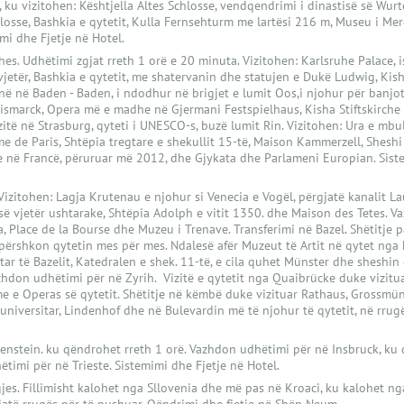
t, ku vizitohen: Kështjella Altes Schlosse, vendqendrimi i dinastisë së Wu
losse, Bashkia e qytetit, Kulla Fernsehturm me lartësi 216 m, Museu i Me
mi dhe Fjetje në Hotel.
hes. Udhëtimi zgjat rreth 1 orë e 20 minuta. Vizitohen: Karlsruhe Palace, 
jetër, Bashkia e qytetit, me shatervanin dhe statujen e Dukë Ludwig, Kis
në në Baden - Baden, i ndodhur në brigjet e lumit Oos,i njohur për banjot
Bismarck, Opera më e madhe në Gjermani Festspielhaus, Kisha Stiftskirch
izitë në Strasburg, qyteti i UNESCO-s, buzë lumit Rin. Vizitohen: Ura e mbu
e de Paris, Shtëpia tregtare e shekullit 15-të, Maison Kammerzell, Shes
e në Francë, përuruar më 2012, dhe Gjykata dhe Parlameni Europian. Sist
Vizitohen: Lagja Krutenau e njohur si Venecia e Vogël, përgjatë kanalit L
 së vjetër ushtarake, Shtëpia Adolph e vitit 1350. dhe Maison des Tetes. 
, Place de la Bourse dhe Muzeu i Trenave. Transferimi në Bazel. Shëtitje 
rshkon qytetin mes për mes. Ndalesë afër Muzeut të Artit në qytet nga ku 
tar të Bazelit, Katedralen e shek. 11-të, e cila quhet Münster dhe sheshi
hdon udhëtimi për në Zyrih. Vizitë e qytetit nga Quaibrücke duke vizituar
 e Operas së qytetit. Shëtitje në këmbë duke vizituar Rathaus, Grossmü
universitar, Lindenhof dhe në Bulevardin më të njohur të qytetit, në rrug
tenstein. ku qëndrohet rreth 1 orë. Vazhdon udhëtimi për në Insbruck, ku
ëtimi për në Trieste. Sistemimi dhe Fjetje në Hotel.
jes. Fillimisht kalohet nga Sllovenia dhe më pas në Kroaci, ku kalohet ng