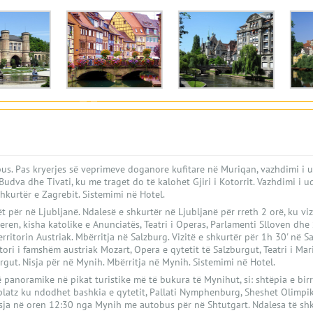
us. Pas kryerjes së veprimeve doganore kufitare në Muriqan, vazhdimi i u
, Budva dhe Tivati, ku me traget do të kalohet Gjiri i Kotorrit. Vazhdimi i 
hkurtër e Zagrebit. Sistemimi në Hotel.
t për në Ljubljanë. Ndalesë e shkurtër në Ljubljanë për rreth 2 orë, ku vi
ren, kisha katolike e Anunciatës, Teatri i Operas, Parlamenti Slloven dhe 
rritorin Austriak. Mbërritja në Salzburg. Vizitë e shkurtër për 1h 30' në S
ori i famshëm austriak Mozart, Opera e qytetit të Salzburgut, Teatri i Mar
gut. Nisja për në Mynih. Mbërritja në Mynih. Sistemimi në Hotel.
të panoramike në pikat turistike më të bukura të Mynihut, si: shtëpia e bi
nplatz ku ndodhet bashkia e qytetit, Pallati Nymphenburg, Sheshet Olimpi
sja në oren 12:30 nga Mynih me autobus për në Shtutgart. Ndalesa të shk