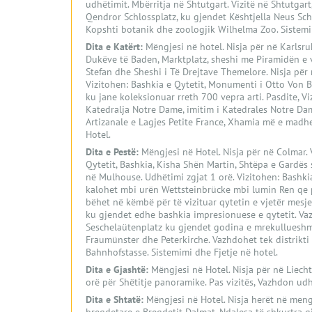
udhëtimit. Mbërritja në Shtutgart. Vizitë në Shtutgar
Qendror Schlossplatz, ku gjendet Kështjella Neus Sch
Kopshti botanik dhe zoologjik Wilhelma Zoo. Sistemi
Dita e Katërt:
Mëngjesi në hotel. Nisja për në Karlsru
Dukëve të Baden, Marktplatz, sheshi me Piramidën e v
Stefan dhe Sheshi i Të Drejtave Themelore. Nisja për 
Vizitohen: Bashkia e Qytetit, Monumenti i Otto Von 
ku jane koleksionuar rreth 700 vepra arti. Pasdite, V
Katedralja Notre Dame, imitim i Katedrales Notre Dam
Artizanale e Lagjes Petite France, Xhamia më e madh
Hotel.
Dita e Pestë:
Mëngjesi në Hotel. Nisja për në Colmar. 
Qytetit, Bashkia, Kisha Shën Martin, Shtëpa e Gardës
në Mulhouse. Udhëtimi zgjat 1 orë. Vizitohen: Bashkia
kalohet mbi urën Wettsteinbrücke mbi lumin Ren qe pë
bëhet në këmbë për të vizituar qytetin e vjetër mesje
ku gjendet edhe bashkia impresionuese e qytetit. Vaz
Seschelaütenplatz ku gjendet godina e mrekullueshme
Fraumünster dhe Peterkirche. Vazhdohet tek distrikti 
Bahnhofstasse. Sistemimi dhe Fjetje në hotel.
Dita e Gjashtë:
Mëngjesi në Hotel. Nisja për në Liech
orë për Shëtitje panoramike. Pas vizitës, Vazhdon udh
Dita e Shtatë
:
Mëngjesi në Hotel. Nisja herët në meng