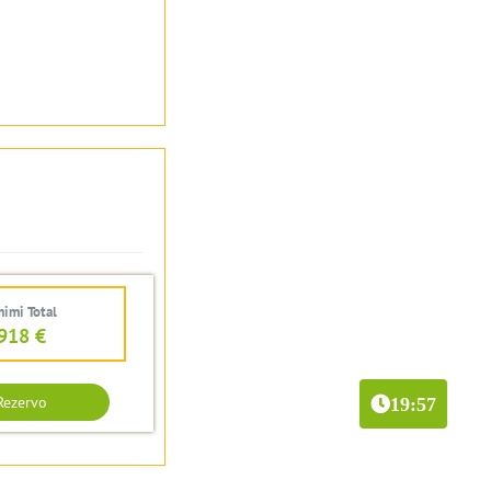
imi Total
918 €
Rezervo
19:57