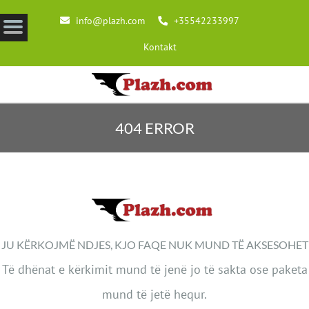
info@plazh.com
+35542233997
Kontakt
404 ERROR
JU KËRKOJMË NDJES, KJO FAQE NUK MUND TË AKSESOHET
Të dhënat e kërkimit mund të jenë jo të sakta ose paketa
mund të jetë hequr.